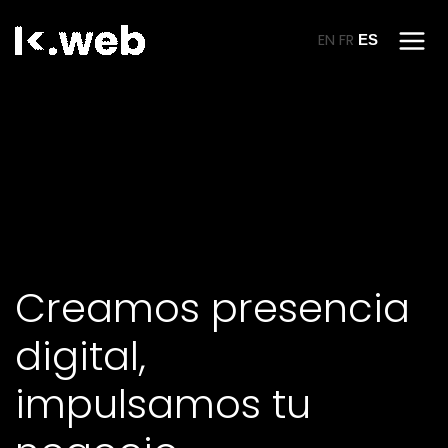
Ir
al
EN
FR
ES
contenido
Creamos presencia
digital,
impulsamos tu